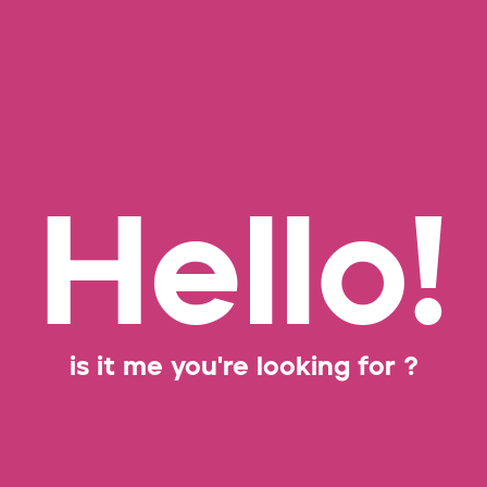
H
e
l
l
o
!
is
it
me
you're
looking
for
?